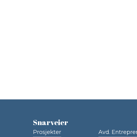
Snarveier
Prosjekter
Avd. Entrepre